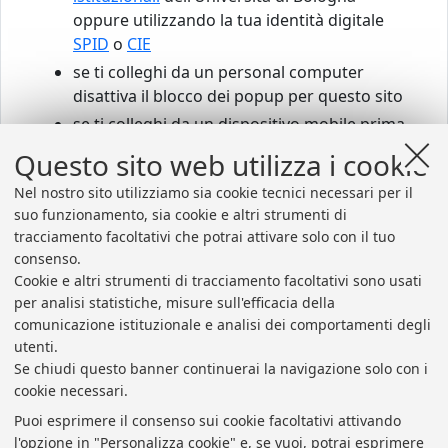
oppure utilizzando la tua identità digitale
SPID
o
CIE
se ti colleghi da un personal computer
disattiva il blocco dei popup per questo sito
se ti colleghi da un dispositivo mobile prima
scarica e installa
Zoom
Questo sito web utilizza i cookie
Nel nostro sito utilizziamo sia cookie tecnici necessari per il
suo funzionamento, sia cookie e altri strumenti di
Accedi agli sportelli virtuali
tracciamento facoltativi che potrai attivare solo con il tuo
consenso.
Cookie e altri strumenti di tracciamento facoltativi sono usati
per analisi statistiche, misure sull'efficacia della
comunicazione istituzionale e analisi dei comportamenti degli
utenti.
Se chiudi questo banner continuerai la navigazione solo con i
cookie necessari.
Puoi esprimere il consenso sui cookie facoltativi attivando
l'opzione in "Personalizza cookie" e, se vuoi, potrai esprimere