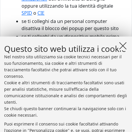
oppure utilizzando la tua identità digitale
SPID
o
CIE
se ti colleghi da un personal computer
disattiva il blocco dei popup per questo sito
se ti colleghi da un dispositivo mobile prima
scarica e installa
Zoom
Questo sito web utilizza i cookie
Nel nostro sito utilizziamo sia cookie tecnici necessari per il
suo funzionamento, sia cookie e altri strumenti di
Accedi agli sportelli virtuali
tracciamento facoltativi che potrai attivare solo con il tuo
consenso.
Cookie e altri strumenti di tracciamento facoltativi sono usati
per analisi statistiche, misure sull'efficacia della
comunicazione istituzionale e analisi dei comportamenti degli
utenti.
Se chiudi questo banner continuerai la navigazione solo con i
cookie necessari.
Puoi esprimere il consenso sui cookie facoltativi attivando
l'opzione in "Personalizza cookie" e, se vuoi, potrai esprimere